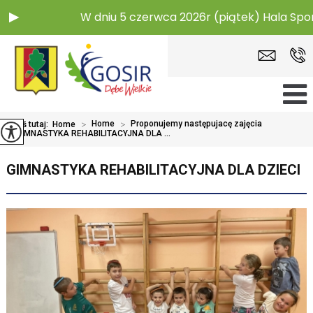
W dniu 5 czerwca 2026r (piątek) Hala Sportow
>
Home
>
Proponujemy następujacę zajęcia
Jesteś tutaj:
Home
>
GIMNASTYKA REHABILITACYJNA DLA ...
GIMNASTYKA REHABILITACYJNA DLA DZIECI