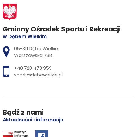
Gminny Ośrodek Sportu i Rekreacji
w Dębem Wielkim
Adres pocztowy:
05-311 Dębe Wielkie
Warszawska 78B
+48 728 473 959
sport@debewielkie.pl
Bądź z nami
Aktualności i informacje