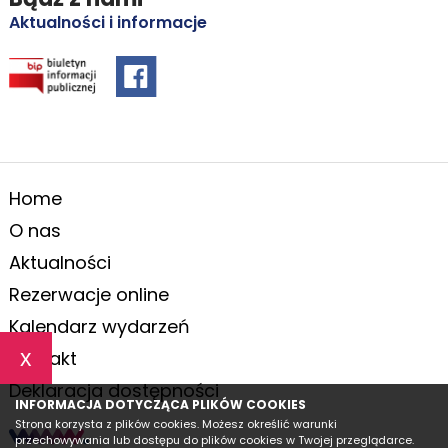
Aktualności i informacje
Home
O nas
Aktualności
Rezerwacje online
Kalendarz wydarzeń
x
Kontakt
Deklaracja dostępności
INFORMACJA DOTYCZĄCA PLIKÓW COOKIES
Strona korzysta z plików cookies. Możesz określić warunki
przechowywania lub dostępu do plików cookies w Twojej przeglądarce.