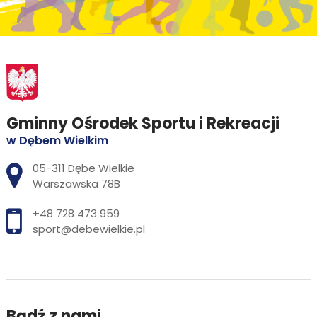
Gminny Ośrodek Sportu i Rekreacji
w Dębem Wielkim
Adres pocztowy:
05-311 Dębe Wielkie
Warszawska 78B
+48 728 473 959
sport@debewielkie.pl
Bądź z nami