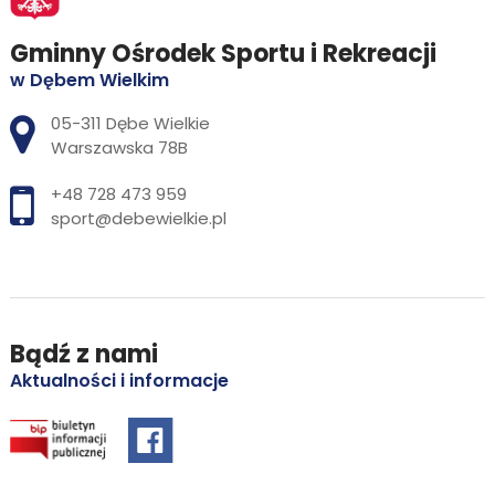
Gminny Ośrodek Sportu i Rekreacji
w Dębem Wielkim
Adres pocztowy:
05-311 Dębe Wielkie
Warszawska 78B
+48 728 473 959
sport@debewielkie.pl
Bądź z nami
Aktualności i informacje