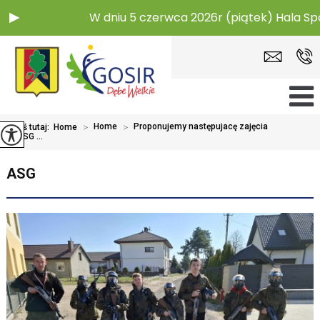
W dniu 5 czerwca 2026r (piątek) Hala Spor
>
Home
>
Proponujemy następujacę zajęcia
Jesteś tutaj:
Home
>
ASG ...
ASG