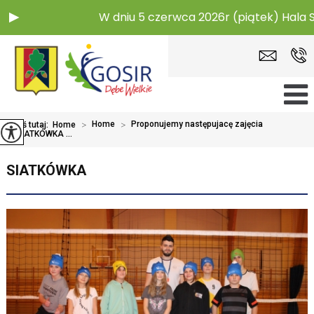
W dniu 5 czerwca 2026r (piątek) Hala 
>
Home
>
Proponujemy następujacę zajęcia
Jesteś tutaj:
Home
>
SIATKÓWKA ...
SIATKÓWKA