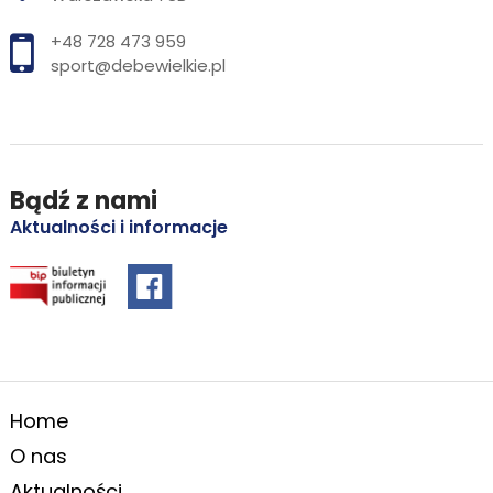
+48 728 473 959
sport@debewielkie.pl
Bądź z nami
Aktualności i informacje
Home
O nas
Aktualności