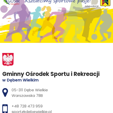
Gminny Ośrodek Sportu i Rekreacji
w Dębem Wielkim
Adres pocztowy:
05-311 Dębe Wielkie
Warszawska 78B
+48 728 473 959
sport@debewielkie.pl