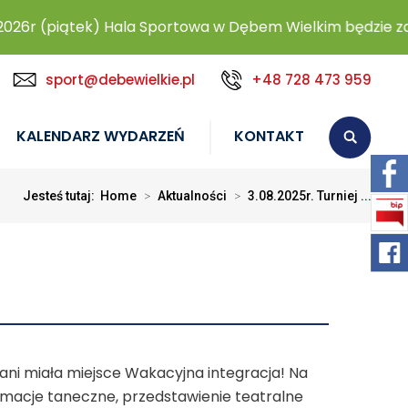
(piątek) Hala Sportowa w Dębem Wielkim będzie zamknię
sport@debewielkie.pl
+48 728 473 959
KALENDARZ WYDARZEŃ
KONTAKT
Jesteś tutaj:
Home
>
Aktualności
>
3.08.2025r. Turniej ...
stani miała miejsce Wakacyjna integracja! Na
nimacje taneczne, przedstawienie teatralne