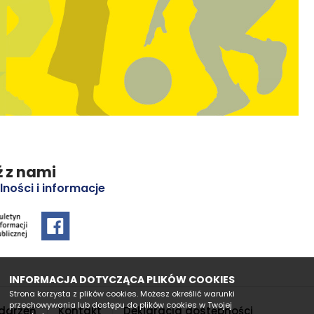
 z nami
lności i informacje
INFORMACJA DOTYCZĄCA PLIKÓW COOKIES
Strona korzysta z plików cookies. Możesz określić warunki
przechowywania lub dostępu do plików cookies w Twojej
darzeń
Kontakt
Deklaracja dostępności