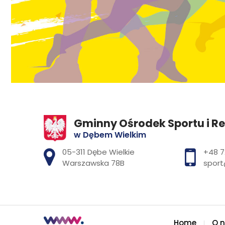
Gminny Ośrodek Sportu i Re
w Dębem Wielkim
Adres pocztowy:
05-311 Dębe Wielkie
+48 7
Warszawska 78B
sport
Home
O 