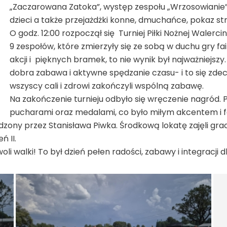
„Zaczarowana Zatoka”, występ zespołu „Wrzosowianie”, 
dzieci a także przejażdżki konne, dmuchańce, pokaz stra
O godz. 12:00 rozpoczął się Turniej Piłki Nożnej Walerc
9 zespołów, które zmierzyły się ze sobą w duchu gry f
akcji i pięknych bramek, to nie wynik był najważniejs
dobra zabawa i aktywne spędzanie czasu- i to się zdecy
wszyscy cali i zdrowi zakończyli wspólną zabawę.
Na zakończenie turnieju odbyło się wręczenie nagród.
pucharami oraz medalami, co było miłym akcentem i 
odzony przez Stanisława Piwka. Środkową lokatę zajęli gr
 II.
li walki! To był dzień pełen radości, zabawy i integracji 