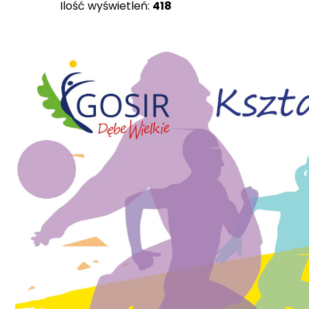
Ilość wyświetleń:
418