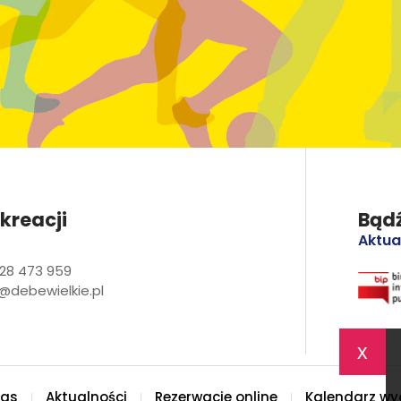
kreacji
Bądź
Aktua
28 473 959
@debewielkie.pl
x
nas
Aktualności
Rezerwacje online
Kalendarz wy