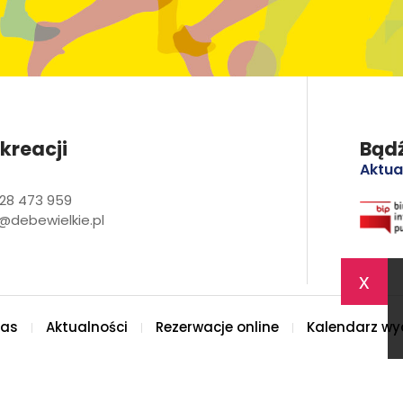
kreacji
Bądź
Aktua
28 473 959
@debewielkie.pl
x
nas
Aktualności
Rezerwacje online
Kalendarz wy