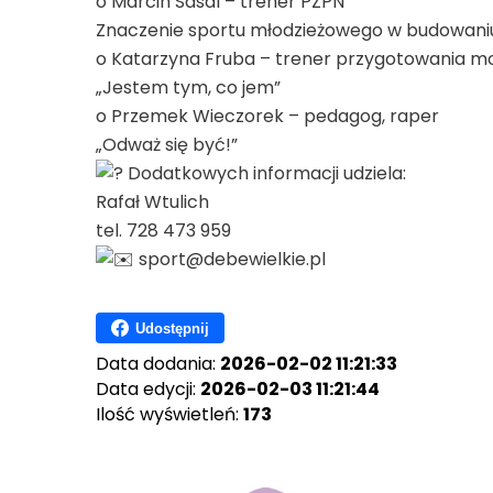
o Marcin Sasal – trener PZPN
Znaczenie sportu młodzieżowego w budowaniu
o Katarzyna Fruba – trener przygotowania 
„Jestem tym, co jem”
o Przemek Wieczorek – pedagog, raper
„Odważ się być!”
Dodatkowych informacji udziela:
Rafał Wtulich
tel. 728 473 959
sport@debewielkie.pl
Udostępnij
Data dodania:
2026-02-02 11:21:33
Data edycji:
2026-02-03 11:21:44
Ilość wyświetleń:
173