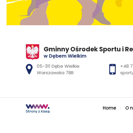
Gminny Ośrodek Sportu i Re
w Dębem Wielkim
Adres pocztowy:
05-311 Dębe Wielkie
+48 7
Warszawska 78B
sport
Home
O 