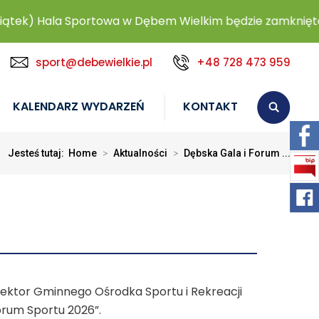
ek) Hala Sportowa w Dębem Wielkim będzie zamknięta.
sport@debewielkie.pl
+48 728 473 959
KALENDARZ WYDARZEŃ
KONTAKT
Jesteś tutaj:
Home
>
Aktualności
>
Dębska Gala i Forum ...
rektor Gminnego Ośrodka Sportu i Rekreacji
Forum Sportu 2026”.