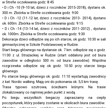
w Strefie oczekiwania godz. 8:45
• D i Ch -10 (9-10 lat, dzieci z roczników: 2015-2018), dystans ok.
300 m. Zbiórka w Strefie oczekiwania godz. 9:00
• D i Ch -12 (11-12 lat, dzieci z roczników: 2013- 2014), dystans
ok. 600m. Zbiórka w Strefie oczekiwania godz. 9:15
• D i Ch -14 (13-14 lat, dzieci z roczników 2011-2012) , dystans
ok. 1000m. Zbiórka w Strefie oczekiwania godz. 9:30
Dekoracja dzieci odbędzie się po ich starcie, ok godz. 10:30 w sali
gimnastycznej w Szkole Podstawowej w Rudzie.
Start biegu głównego na dystansie ok. 7 km. odbędzie się o godz.
11:00 z ul. Strażackiej w Rudzie (start oddalony jest od biura
zawodów w odległości 500 m. od biura zawodów). Wspólna
rozgrzewka odbędzie się ok godz. 10:50 przy starcie biegu
głównego.
Po starcie biegu głównego ok. godz. 11:10 wystartują zawodnicy
z kat. Nordic walking. Mają oni do pokonania ok. 5,5 km trasę.
Trasa typowo szutrowa, ścieżkami leśnymi. Na trasie
zlokalizowany co najmniej jeden punkt z wodą.
Po biegu wszystkich biegaczy zapraszamy na ciepły
poczęstunek, który podany zostanie w okolicach biura zawodów.