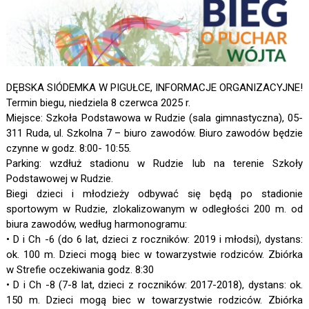
DĘBSKA SIÓDEMKA W PIGUŁCE, INFORMACJE ORGANIZACYJNE!
Termin biegu, niedziela 8 czerwca 2025 r.
Miejsce: Szkoła Podstawowa w Rudzie (sala gimnastyczna), 05-
311 Ruda, ul. Szkolna 7 – biuro zawodów. Biuro zawodów będzie
czynne w godz. 8:00- 10:55.
Parking: wzdłuż stadionu w Rudzie lub na terenie Szkoły
Podstawowej w Rudzie.
Biegi dzieci i młodzieży odbywać się będą po stadionie
sportowym w Rudzie, zlokalizowanym w odległości 200 m. od
biura zawodów, według harmonogramu:
• D i Ch -6 (do 6 lat, dzieci z roczników: 2019 i młodsi), dystans:
ok. 100 m. Dzieci mogą biec w towarzystwie rodziców. Zbiórka
w Strefie oczekiwania godz. 8:30
• D i Ch -8 (7-8 lat, dzieci z roczników: 2017-2018), dystans: ok.
150 m. Dzieci mogą biec w towarzystwie rodziców. Zbiórka