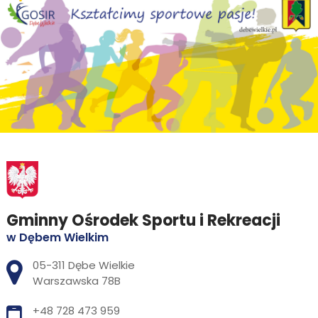
Gminny Ośrodek Sportu i Rekreacji
w Dębem Wielkim
Adres pocztowy:
05-311 Dębe Wielkie
Warszawska 78B
+48 728 473 959