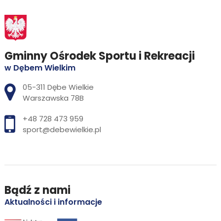
Gminny Ośrodek Sportu i Rekreacji
w Dębem Wielkim
Adres pocztowy:
05-311 Dębe Wielkie
Warszawska 78B
+48 728 473 959
sport@debewielkie.pl
Bądź z nami
Aktualności i informacje