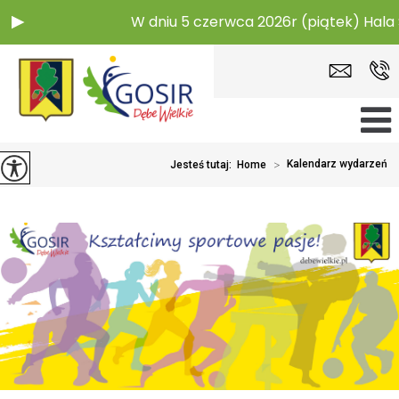
W dniu 5 czerwca 2026r (piątek) Hala
>
Kalendarz wydarzeń
Jesteś tutaj:
Home