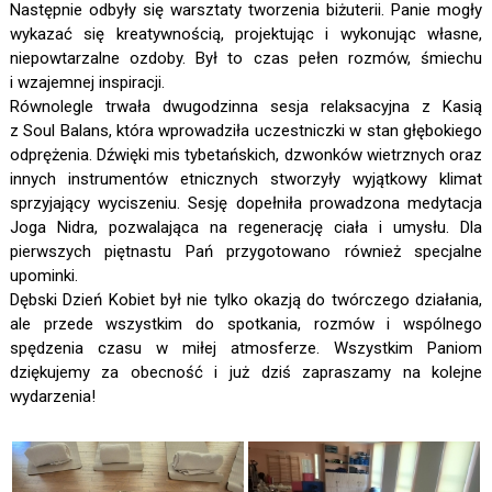
Następnie odbyły się warsztaty tworzenia biżuterii. Panie mogły
wykazać się kreatywnością, projektując i wykonując własne,
niepowtarzalne ozdoby. Był to czas pełen rozmów, śmiechu
i wzajemnej inspiracji.
Równolegle trwała dwugodzinna sesja relaksacyjna z Kasią
z Soul Balans, która wprowadziła uczestniczki w stan głębokiego
odprężenia. Dźwięki mis tybetańskich, dzwonków wietrznych oraz
innych instrumentów etnicznych stworzyły wyjątkowy klimat
sprzyjający wyciszeniu. Sesję dopełniła prowadzona medytacja
Joga Nidra, pozwalająca na regenerację ciała i umysłu. Dla
pierwszych piętnastu Pań przygotowano również specjalne
upominki.
Dębski Dzień Kobiet był nie tylko okazją do twórczego działania,
ale przede wszystkim do spotkania, rozmów i wspólnego
spędzenia czasu w miłej atmosferze. Wszystkim Paniom
dziękujemy za obecność i już dziś zapraszamy na kolejne
wydarzenia!