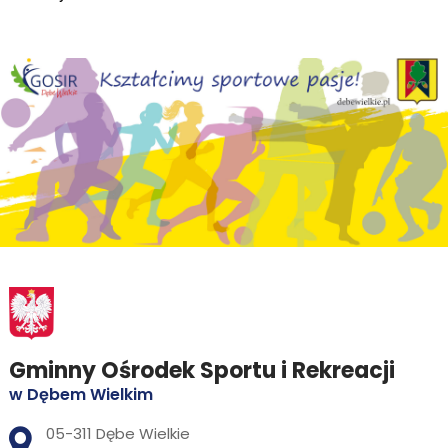
Gminny Ośrodek Sportu i Rekreacji
w Dębem Wielkim
Adres pocztowy:
05-311 Dębe Wielkie