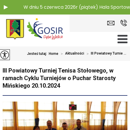
 dniu 5 czerwca 2026r (piątek) Hala Sportowa w Dębem 
>
Aktualności
>
III Powiatowy Turnie ...
Jesteś tutaj:
Home
III Powiatowy Turniej Tenisa Stołowego, w
ramach Cyklu Turniejów o Puchar Starosty
Mińskiego 20.10.2024