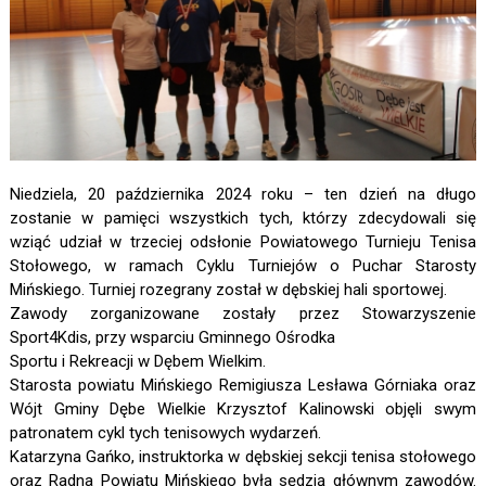
Niedziela, 20 października 2024 roku – ten dzień na długo
zostanie w pamięci wszystkich tych, którzy zdecydowali się
wziąć udział w trzeciej odsłonie Powiatowego Turnieju Tenisa
Stołowego, w ramach Cyklu Turniejów o Puchar Starosty
Mińskiego. Turniej rozegrany został w dębskiej hali sportowej.
Zawody zorganizowane zostały przez Stowarzyszenie
Sport4Kdis, przy wsparciu Gminnego Ośrodka
Sportu i Rekreacji w Dębem Wielkim.
Starosta powiatu Mińskiego Remigiusza Lesława Górniaka oraz
Wójt Gminy Dębe Wielkie Krzysztof Kalinowski objęli swym
patronatem cykl tych tenisowych wydarzeń.
Katarzyna Gańko, instruktorka w dębskiej sekcji tenisa stołowego
oraz Radna Powiatu Mińskiego była sędzią głównym zawodów.