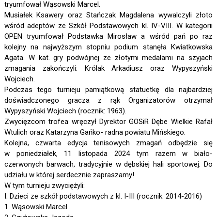
tryumfował Wąsowski Marcel.
Musiałek Ksawery oraz Stańczak Magdalena wywalczyli złoto
wśród adeptów ze Szkół Podstawowych kl. IV-VIII. W kategorii
OPEN tryumfował Podstawka Mirosław a wśród pań po raz
kolejny na najwyższym stopniu podium stanęła Kwiatkowska
Agata. W kat. gry podwójnej ze złotymi medalami na szyjach
zmagania zakończyli: Królak Arkadiusz oraz Wypyszyński
Wojciech.
Podczas tego turnieju pamiątkową statuetkę dla najbardziej
doświadczonego gracza z rąk Organizatorów otrzymał
Wypyszyński Wojciech (rocznik: 1963).
Zwycięzcom trofea wręczył Dyrektor GOSiR Dębe Wielkie Rafał
Wtulich oraz Katarzyna Gańko- radna powiatu Mińskiego.
Kolejna, czwarta edycja tenisowych zmagań odbędzie się
w poniedziałek, 11 listopada 2024 tym razem w biało-
czerwonych barwach, tradycyjnie w dębskiej hali sportowej. Do
udziału w której serdecznie zapraszamy!
W tym turnieju zwyciężyli:
I. Dzieci ze szkół podstawowych z kl. I-III (rocznik: 2014-2016)
1. Wąsowski Marcel