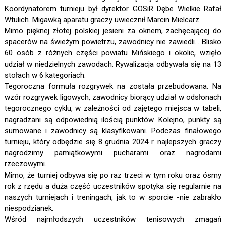
Koordynatorem turnieju był dyrektor GOSiR Dębe Wielkie Rafał
Wtulich. Migawką aparatu graczy uwiecznił Marcin Mielcarz.
Mimo pięknej złotej polskiej jesieni za oknem, zachęcającej do
spacerów na świeżym powietrzu, zawodnicy nie zawiedli… Blisko
60 osób z różnych części powiatu Mińskiego i okolic, wzięło
udział w niedzielnych zawodach. Rywalizacja odbywała się na 13
stołach w 6 kategoriach.
Tegoroczna formuła rozgrywek na została przebudowana. Na
wzór rozgrywek ligowych, zawodnicy biorący udział w odsłonach
tegorocznego cyklu, w zależności od zajętego miejsca w tabeli,
nagradzani są odpowiednią ilością punktów. Kolejno, punkty są
sumowane i zawodnicy są klasyfikowani. Podczas finałowego
turnieju, który odbędzie się 8 grudnia 2024 r. najlepszych graczy
nagrodzimy pamiątkowymi pucharami oraz nagrodami
rzeczowymi.
Mimo, że turniej odbywa się po raz trzeci w tym roku oraz ósmy
rok z rzędu a duża część uczestników spotyka się regularnie na
naszych turniejach i treningach, jak to w sporcie -nie zabrakło
niespodzianek.
Wśród najmłodszych uczestników tenisowych zmagań