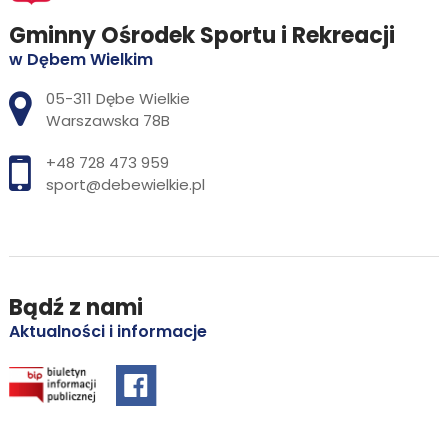
Gminny Ośrodek Sportu i Rekreacji
w Dębem Wielkim
Adres pocztowy:
05-311 Dębe Wielkie
Warszawska 78B
+48 728 473 959
sport@debewielkie.pl
Bądź z nami
Aktualności i informacje