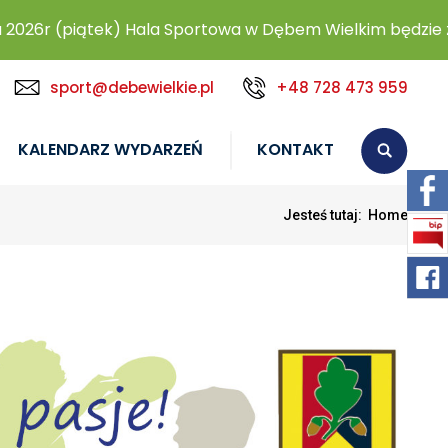
026r (piątek) Hala Sportowa w Dębem Wielkim będzie za
sport@debewielkie.pl
+48 728 473 959
KALENDARZ WYDARZEŃ
KONTAKT
Jesteś tutaj:
Home