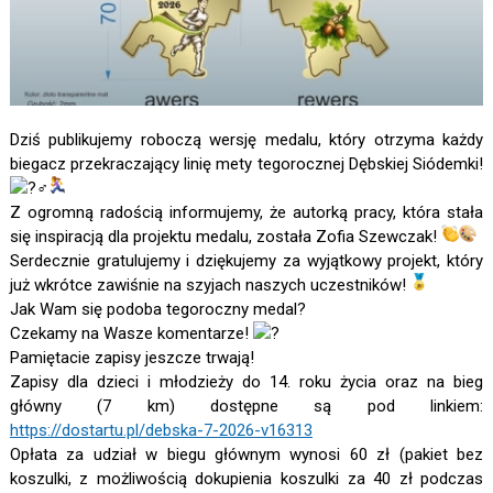
Dziś publikujemy roboczą wersję medalu, który otrzyma każdy
biegacz przekraczający linię mety tegorocznej Dębskiej Siódemki!
Z ogromną radością informujemy, że autorką pracy, która stała
się inspiracją dla projektu medalu, została Zofia Szewczak!
Serdecznie gratulujemy i dziękujemy za wyjątkowy projekt, który
już wkrótce zawiśnie na szyjach naszych uczestników!
Jak Wam się podoba tegoroczny medal?
Czekamy na Wasze komentarze!
Pamiętacie zapisy jeszcze trwają!
Zapisy dla dzieci i młodzieży do 14. roku życia oraz na bieg
główny (7 km) dostępne są pod linkiem:
https://dostartu.pl/debska-7-2026-v16313
Opłata za udział w biegu głównym wynosi 60 zł (pakiet bez
koszulki, z możliwością dokupienia koszulki za 40 zł podczas