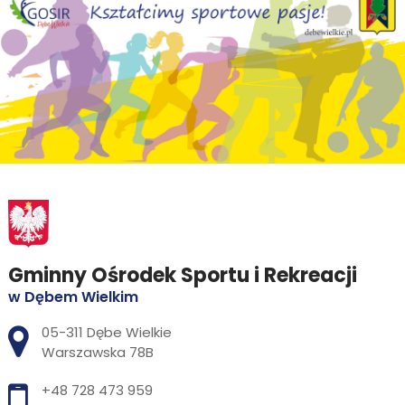
Gminny Ośrodek Sportu i Rekreacji
w Dębem Wielkim
Adres pocztowy:
05-311 Dębe Wielkie
Warszawska 78B
+48 728 473 959