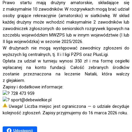
Prawo startu mają drużyny amatorskie, składające się
z maksymalnie 10 zawodników. W rozgrywkach mogą brać udział
osoby grające rekreacyjnie (amatorsko) w siatkówkę. W skład
każdej drużyny może wchodzić maksymalnie 2 zawodników lub
zawodniczek zgłoszonych do seniorskich rozgrywek ligowych na
szczeblu wojewódzkim MWZPS lub w innym województwie (I lub
II liga wojewódzka) w sezonie 2025/2026.
W drużynach nie mogą występować zawodnicy zgłoszeni do
wyższych lig centralnych, tj. II i I ligi PZPS oraz PlusLigi.
Opłata za udział w turnieju wynosi 350 zł i ma formę cegiełki
wpłacanej na konto fundacji. Całość zebranych środków
zostanie przeznaczona na leczenie Natalii, która walczy
z glejakiem.
Zapisy i dodatkowe informacje:
728 473 959
sport@debewielkie.pl
Uwaga! Liczba miejsc jest ograniczona — o udziale decyduje
kolejność zgłoszeń. Zapisy przyjmujemy do 16 marca 2026 roku.
Udostępnij