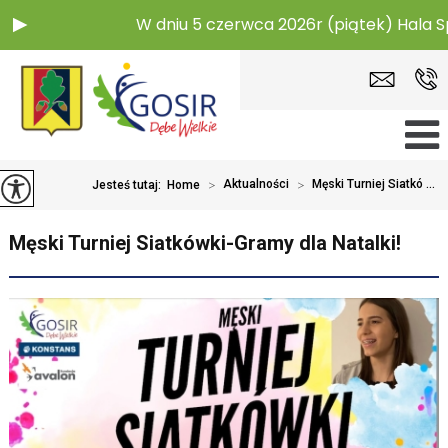
W dniu 5 czerwca 2026r (piątek) Hala 
>
Aktualności
>
Męski Turniej Siatkó ...
Jesteś tutaj:
Home
Męski Turniej Siatkówki-Gramy dla Natalki!