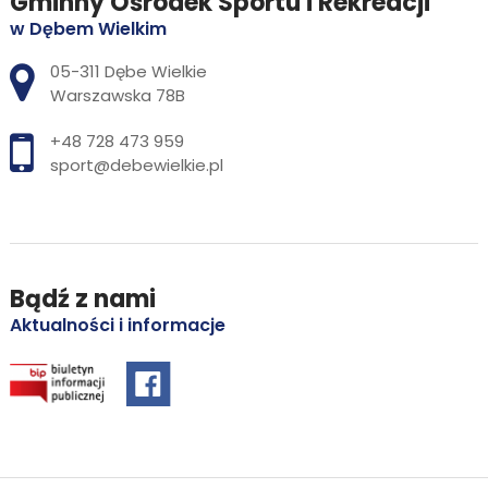
Gminny Ośrodek Sportu i Rekreacji
w Dębem Wielkim
Adres pocztowy:
05-311 Dębe Wielkie
Warszawska 78B
+48 728 473 959
sport@debewielkie.pl
Bądź z nami
Aktualności i informacje