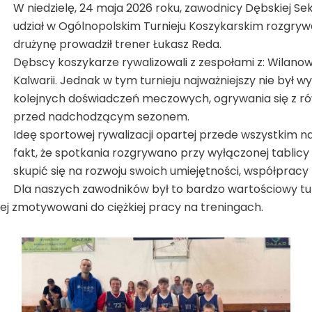
W niedzielę, 24 maja 2026 roku, zawodnicy Dębskiej Sekc
udział w Ogólnopolskim Turnieju Koszykarskim rozgryw
drużynę prowadził trener Łukasz Reda.
Dębscy koszykarze rywalizowali z zespołami z: Wila
Kalwarii. Jednak w tym turnieju najważniejszy nie był
kolejnych doświadczeń meczowych, ogrywania się z ró
przed nadchodzącym sezonem.
Ideę sportowej rywalizacji opartej przede wszystkim n
fakt, że spotkania rozgrywano przy wyłączonej tablicy
skupić się na rozwoju swoich umiejętności, współpracy 
Dla naszych zawodników był to bardzo wartościowy turn
dziej zmotywowani do ciężkiej pracy na treningach.