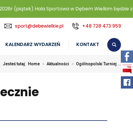
6r (piątek) Hala Sportowa w Dębem Wielkim będzie zamk
sport@debewielkie.pl
+48 728 473 959
KALENDARZ WYDARZEŃ
KONTAKT
Jesteś tutaj:
Home
>
Aktualności
>
Ogólnopolski Turniej ...
secznie