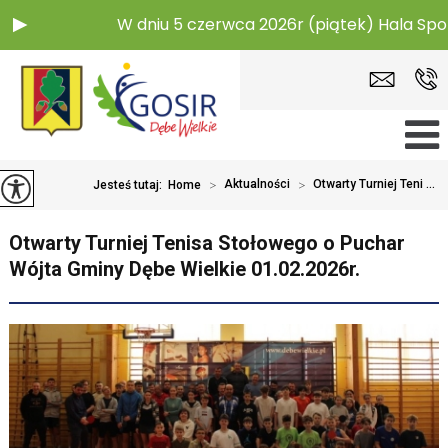
W dniu 5 czerwca 2026r (piątek) Hala Sporto
>
Aktualności
>
Otwarty Turniej Teni ...
Jesteś tutaj:
Home
Otwarty Turniej Tenisa Stołowego o Puchar
Wójta Gminy Dębe Wielkie 01.02.2026r.