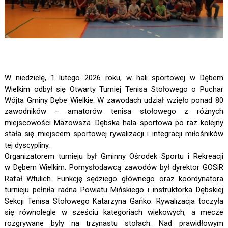
W niedzielę, 1 lutego 2026 roku, w hali sportowej w Dębem
Wielkim odbył się Otwarty Turniej Tenisa Stołowego o Puchar
Wójta Gminy Dębe Wielkie. W zawodach udział wzięło ponad 80
zawodników – amatorów tenisa stołowego z różnych
miejscowości Mazowsza. Dębska hala sportowa po raz kolejny
stała się miejscem sportowej rywalizacji i integracji miłośników
tej dyscypliny.
Organizatorem turnieju był Gminny Ośrodek Sportu i Rekreacji
w Dębem Wielkim. Pomysłodawcą zawodów był dyrektor GOSiR
Rafał Wtulich. Funkcję sędziego głównego oraz koordynatora
turnieju pełniła radna Powiatu Mińskiego i instruktorka Dębskiej
Sekcji Tenisa Stołowego Katarzyna Gańko. Rywalizacja toczyła
się równolegle w sześciu kategoriach wiekowych, a mecze
rozgrywane były na trzynastu stołach. Nad prawidłowym