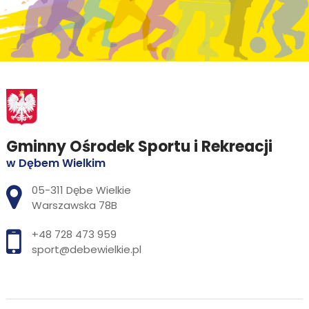
Gminny Ośrodek Sportu i Rekreacji
w Dębem Wielkim
Adres pocztowy:
05-311 Dębe Wielkie
Warszawska 78B
+48 728 473 959
sport@debewielkie.pl