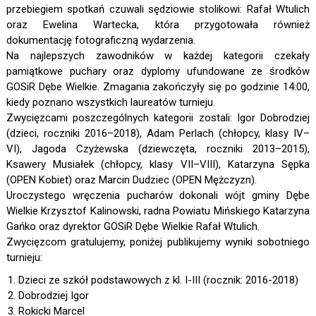
przebiegiem spotkań czuwali sędziowie stolikowi: Rafał Wtulich
oraz Ewelina Wartecka, która przygotowała również
dokumentację fotograficzną wydarzenia.
Na najlepszych zawodników w każdej kategorii czekały
pamiątkowe puchary oraz dyplomy ufundowane ze środków
GOSiR Dębe Wielkie. Zmagania zakończyły się po godzinie 14:00,
kiedy poznano wszystkich laureatów turnieju.
Zwycięzcami poszczególnych kategorii zostali: Igor Dobrodziej
(dzieci, roczniki 2016–2018), Adam Perlach (chłopcy, klasy IV–
VI), Jagoda Czyżewska (dziewczęta, roczniki 2013–2015),
Ksawery Musiałek (chłopcy, klasy VII–VIII), Katarzyna Sępka
(OPEN Kobiet) oraz Marcin Dudziec (OPEN Mężczyzn).
Uroczystego wręczenia pucharów dokonali wójt gminy Dębe
Wielkie Krzysztof Kalinowski, radna Powiatu Mińskiego Katarzyna
Gańko oraz dyrektor GOSiR Dębe Wielkie Rafał Wtulich.
Zwycięzcom gratulujemy, poniżej publikujemy wyniki sobotniego
turnieju:
Dzieci ze szkół podstawowych z kl. I-III (rocznik: 2016-2018)
Dobrodziej Igor
Rokicki Marcel