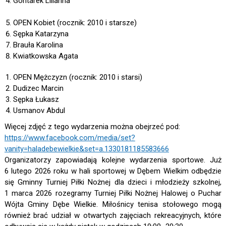
Gontarek Lilianna
OPEN Kobiet (rocznik: 2010 i starsze)
Sępka Katarzyna
Brauła Karolina
Kwiatkowska Agata
OPEN Mężczyzn (rocznik: 2010 i starsi)
Dudizec Marcin
Sępka Łukasz
Usmanov Abdul
Więcej zdjęć z tego wydarzenia można obejrzeć pod:
https://www.facebook.com/media/set?
vanity=haladebewielkie&set=a.1330181185583666
Organizatorzy zapowiadają kolejne wydarzenia sportowe. Już
6 lutego 2026 roku w hali sportowej w Dębem Wielkim odbędzie
się Gminny Turniej Piłki Nożnej dla dzieci i młodzieży szkolnej,
1 marca 2026 rozegramy Turniej Piłki Nożnej Halowej o Puchar
Wójta Gminy Dębe Wielkie. Miłośnicy tenisa stołowego mogą
również brać udział w otwartych zajęciach rekreacyjnych, które