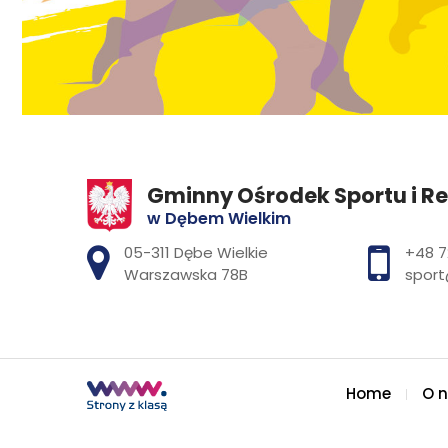
Gminny Ośrodek Sportu i Re
w Dębem Wielkim
Adres pocztowy:
05-311 Dębe Wielkie
+48 7
Warszawska 78B
sport
Home
O 