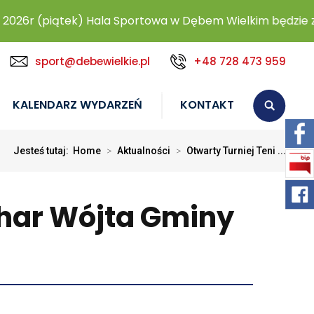
26r (piątek) Hala Sportowa w Dębem Wielkim będzie zam
sport@debewielkie.pl
+48 728 473 959
KALENDARZ WYDARZEŃ
KONTAKT
Jesteś tutaj:
Home
>
Aktualności
>
Otwarty Turniej Teni ...
char Wójta Gminy