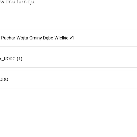
 dniu turnieju.
 Puchar Wójta Gminy Dębe WIelkie v1
26_RODO (1)
RODO