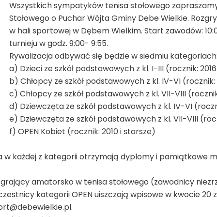
Wszystkich sympatyków tenisa stołowego zapraszamy 
Stołowego o Puchar Wójta Gminy Dębe Wielkie. Rozgrywk
w hali sportowej w Dębem Wielkim. Start zawodów: 10:0
turnieju w godz. 9:00- 9:55.
Rywalizacja odbywać się będzie w siedmiu kategoriach
a) Dzieci ze szkół podstawowych z kl. I-III (rocznik: 201
b) Chłopcy ze szkół podstawowych z kl. IV-VI (rocznik:
c) Chłopcy ze szkół podstawowych z kl. VII-VIII (rocznik
d) Dziewczęta ze szkół podstawowych z kl. IV-VI (roczn
e) Dziewczęta ze szkół podstawowych z kl. VII-VIII (roc
f) OPEN Kobiet (rocznik: 2010 i starsze)
ca w każdej z kategorii otrzymają dyplomy i pamiątkow
y grający amatorsko w tenisa stołowego (zawodnicy niezr
estnicy kategorii OPEN uiszczają wpisowe w kwocie 20 zł
port@debewielkie.pl.