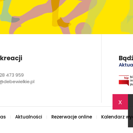
kreacji
Bądź
Aktua
28 473 959
@debewielkie.pl
x
nas
Aktualności
Rezerwacje online
Kalendarz wy