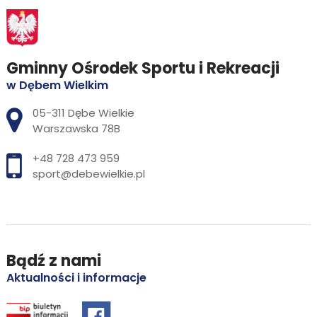
Gminny Ośrodek Sportu i Rekreacji
w Dębem Wielkim
Adres pocztowy:
05-311 Dębe Wielkie
Warszawska 78B
+48 728 473 959
sport@debewielkie.pl
Bądź z nami
Aktualności i informacje