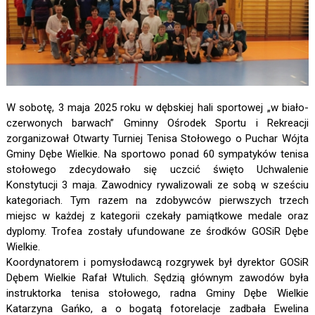
W sobotę, 3 maja 2025 roku w dębskiej hali sportowej „w biało-
czerwonych barwach” Gminny Ośrodek Sportu i Rekreacji
zorganizował Otwarty Turniej Tenisa Stołowego o Puchar Wójta
Gminy Dębe Wielkie. Na sportowo ponad 60 sympatyków tenisa
stołowego zdecydowało się uczcić święto Uchwalenie
Konstytucji 3 maja. Zawodnicy rywalizowali ze sobą w sześciu
kategoriach. Tym razem na zdobywców pierwszych trzech
miejsc w każdej z kategorii czekały pamiątkowe medale oraz
dyplomy. Trofea zostały ufundowane ze środków GOSiR Dębe
Wielkie.
Koordynatorem i pomysłodawcą rozgrywek był dyrektor GOSiR
Dębem Wielkie Rafał Wtulich. Sędzią głównym zawodów była
instruktorka tenisa stołowego, radna Gminy Dębe Wielkie
Katarzyna Gańko, a o bogatą fotorelacje zadbała Ewelina