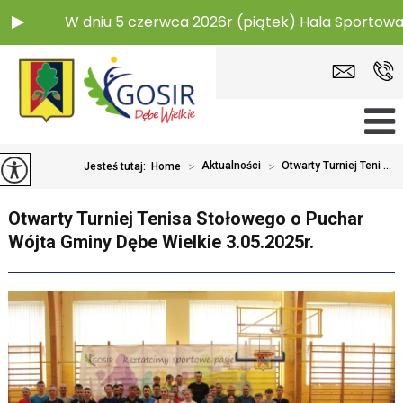
W dniu 5 czerwca 2026r (piątek) Hala Sportowa w Dę
>
Aktualności
>
Otwarty Turniej Teni ...
Jesteś tutaj:
Home
Otwarty Turniej Tenisa Stołowego o Puchar
Wójta Gminy Dębe Wielkie 3.05.2025r.