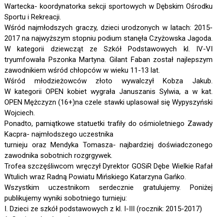
Wartecka- koordynatorka sekcji sportowych w Dębskim Ośrodku
Sportu i Rekreacji.
Wśród najmłodszych graczy, dzieci urodzonych w latach: 2015-
2017 na najwyższym stopniu podium stanęła Czyżowska Jagoda.
W kategorii dziewcząt ze Szkół Podstawowych kl. IV-VI
tryumfowała Pszonka Martyna. Gilant Faban został najlepszym
zawodnikiem wśród chłopców w wieku 11-13 lat.
Wśród młodzieżowców złoto wywalczył Kobza Jakub.
W kategorii OPEN kobiet wygrała Januszanis Sylwia, a w kat.
OPEN Mężczyzn (16+)na czele stawki uplasował się Wypyszyński
Wojciech.
Ponadto, pamiątkowe statuetki trafiły do ośmioletniego Zawady
Kacpra- najmłodszego uczestnika
turnieju oraz Mendyka Tomasza- najbardziej doświadczonego
zawodnika sobotnich rozgrgywek.
Trofea szczęśliwcom wręczył Dyrektor GOSiR Dębe Wielkie Rafał
Wtulich wraz Radną Powiatu Mińskiego Katarzyna Gańko.
Wszystkim uczestnikom serdecznie gratulujemy. Poniżej
publikujemy wyniki sobotniego turnieju:
I. Dzieci ze szkół podstawowych z kl. I-III (rocznik: 2015-2017)