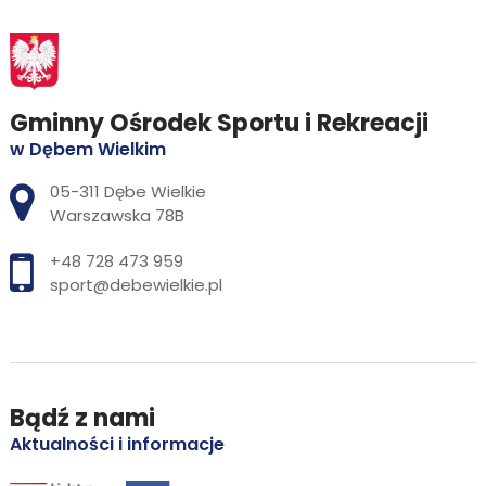
Gminny Ośrodek Sportu i Rekreacji
w Dębem Wielkim
Adres pocztowy:
05-311 Dębe Wielkie
Warszawska 78B
+48 728 473 959
sport@debewielkie.pl
Bądź z nami
Aktualności i informacje