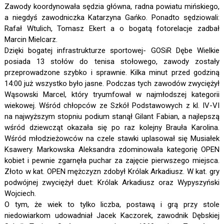
Zawody koordynowała sędzia główna, radna powiatu mińskiego,
a niegdyś zawodniczka Katarzyna Gańko. Ponadto sędziowali:
Rafał Wtulich, Tomasz Ekert a o bogatą fotorelacje zadbał
Marcin Mielcarz.
Dzięki bogatej infrastrukturze sportowej- GOSiR Dębe Wielkie
posiada 13 stołów do tenisa stołowego, zawody zostały
przeprowadzone szybko i sprawnie. Kilka minut przed godziną
14:00 już wszystko było jasne. Podczas tych zawodów zwyciężył
Wąsowski Marcel, który tryumfował w najmłodszej kategorii
wiekowej. Wśród chłopców ze Szkół Podstawowych z kl. IV-VI
na najwyższym stopniu podium stanął Gilant Fabian, a najlepszą
wśród dziewcząt okazała się po raz kolejny Brauła Karolina.
Wśród młodzieżowców na czele stawki uplasował się Musiałek
Ksawery. Markowska Aleksandra zdominowała kategorię OPEN
kobiet i pewnie zgarnęła puchar za zajęcie pierwszego miejsca.
Złoto w kat. OPEN mężczyzn zdobył Królak Arkadiusz. W kat. gry
podwójnej zwyciężył duet: Królak Arkadiusz oraz Wypyszyński
Wojciech.
O tym, że wiek to tylko liczba, postawą i grą przy stole
niedowiarkom udowadniał Jacek Kaczorek, zawodnik Dębskiej