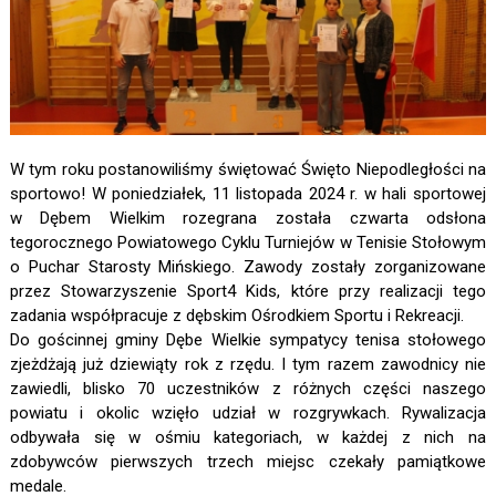
W tym roku postanowiliśmy świętować Święto Niepodległości na
sportowo! W poniedziałek, 11 listopada 2024 r. w hali sportowej
w Dębem Wielkim rozegrana została czwarta odsłona
tegorocznego Powiatowego Cyklu Turniejów w Tenisie Stołowym
o Puchar Starosty Mińskiego. Zawody zostały zorganizowane
przez Stowarzyszenie Sport4 Kids, które przy realizacji tego
zadania współpracuje z dębskim Ośrodkiem Sportu i Rekreacji.
Do gościnnej gminy Dębe Wielkie sympatycy tenisa stołowego
zjeżdżają już dziewiąty rok z rzędu. I tym razem zawodnicy nie
zawiedli, blisko 70 uczestników z różnych części naszego
powiatu i okolic wzięło udział w rozgrywkach. Rywalizacja
odbywała się w ośmiu kategoriach, w każdej z nich na
zdobywców pierwszych trzech miejsc czekały pamiątkowe
medale.