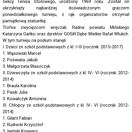
Sekcji Tenisa Stołowego, urodzony 1969 roku. Został on
okrzyknięty najbardziej doświadczonym graczem
poniedziałkowego turnieju, z rąk organizatorów otrzymał
pamiątkową statuetkę.
Trofea zwycięzcom wręczali: Radna powiatu Mińskiego
Katarzyna Gańko oraz dyrektor GOSiR Dębe Wielkie Rafał Wtulich.
W tym turnieju na podium stanęli:
I. Dzieci ze szkół podstawowych z kl. I-III (rocznik: 2015-2017)
1. Wąsowski Marcel
2. Poświata Jakub
3. Małgorzata Błaszczyk
II. Dziewczęta ze szkół podstawowych z kl. IV- VI (rocznik: 2012-
2014)
1. Brauła Karolina
2. Pasik Julia
3. Kowalczyk Antonina
III. Chłopcy ze szkół podstawowych z kl. IV- VI (rocznik: 2012-
2014)
1. Gilant Fabian
2. Rudnicki Krzysztof
3. Iwiński Ksawery