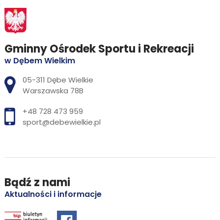
Gminny Ośrodek Sportu i Rekreacji
w Dębem Wielkim
Adres pocztowy:
05-311 Dębe Wielkie
Warszawska 78B
+48 728 473 959
sport@debewielkie.pl
Bądź z nami
Aktualności i informacje