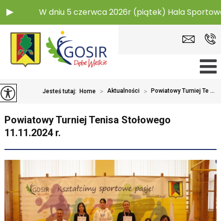
u 5 czerwca 2026r (piątek) Hala Sportowa w Dębem Wiel
>
Aktualności
>
Powiatowy Turniej Te ...
Jesteś tutaj:
Home
Powiatowy Turniej Tenisa Stołowego
11.11.2024 r.