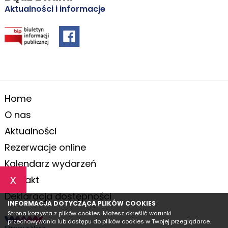
Aktualności i informacje
Home
O nas
Aktualności
Rezerwacje online
Kalendarz wydarzeń
x
Kontakt
Deklaracja dostępności
INFORMACJA DOTYCZĄCA PLIKÓW COOKIES
Strona korzysta z plików cookies. Możesz określić warunki
przechowywania lub dostępu do plików cookies w Twojej przeglądarce.