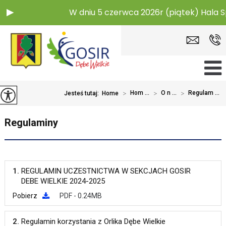
W dniu 5 czerwca 2026r (piątek) Hala 
>
Hom ...
>
O n ...
>
Regulam ...
Jesteś tutaj:
Home
Regulaminy
1.
REGULAMIN UCZESTNICTWA W SEKCJACH GOSIR
DEBE WIELKIE 2024-2025
Pobierz
PDF - 0.24MB
2.
Regulamin korzystania z Orlika Dębe Wielkie