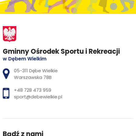
Gminny Ośrodek Sportu i Rekreacji
w Dębem Wielkim
Adres pocztowy:
05-311 Dębe Wielkie
Warszawska 78B
+48 728 473 959
sport@debewielkie.pl
Bądź z nami