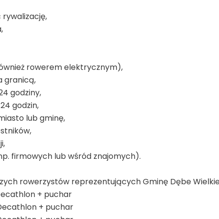
 rywalizację,
,
(również rowerem elektrycznym),
a granicą,
4 godziny,
24 godzin,
miasto lub gminę,
stników,
i,
p. firmowych lub wśród znajomych).
epszych rowerzystów reprezentujących Gminę Dębe Wielkie
 Decathlon + puchar
u Decathlon + puchar