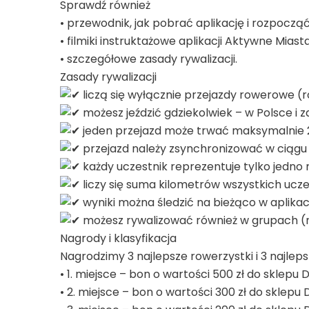
Sprawdź również
• przewodnik, jak pobrać aplikację i rozpocząć
• filmiki instruktażowe aplikacji Aktywne Miasta
• szczegółowe zasady rywalizacji.
Zasady rywalizacji
liczą się wyłącznie przejazdy rowerowe 
możesz jeździć gdziekolwiek – w Polsce i z
jeden przejazd może trwać maksymalnie 2
przejazd należy zsynchronizować w ciągu 
każdy uczestnik reprezentuje tylko jedno 
liczy się suma kilometrów wszystkich ucze
wyniki można śledzić na bieżąco w aplikacj
możesz rywalizować również w grupach (n
Nagrody i klasyfikacja
Nagrodzimy 3 najlepsze rowerzystki i 3 najl
• 1. miejsce – bon o wartości 500 zł do sklepu
• 2. miejsce – bon o wartości 300 zł do sklep