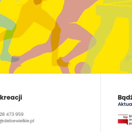
kreacji
Bądź
Aktua
28 473 959
@debewielkie.pl