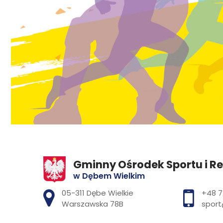
Gminny Ośrodek Sportu i Re
w Dębem Wielkim
Adres pocztowy:
05-311 Dębe Wielkie
+48 7
Warszawska 78B
sport