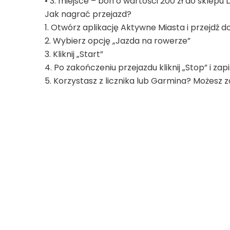
• 3. miejsce – bon o wartości 200 zł do sklep
Jak nagrać przejazd?
1. Otwórz aplikację Aktywne Miasta i przejdź 
2. Wybierz opcję „Jazda na rowerze”
3. Kliknij „Start”
4. Po zakończeniu przejazdu kliknij „Stop” i za
5. Korzystasz z licznika lub Garmina? Możes