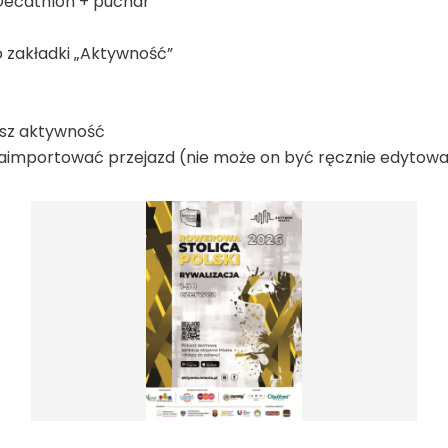
u Decathlon + puchar
do zakładki „Aktywność”
pisz aktywność
z zaimportować przejazd (nie może on być ręcznie edytow