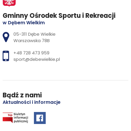
Gminny Ośrodek Sportu i Rekreacji
w Dębem Wielkim
Adres pocztowy:
05-311 Dębe Wielkie
Warszawska 78B
+48 728 473 959
sport@debewielkie.pl
Bądź z nami
Aktualności i informacje