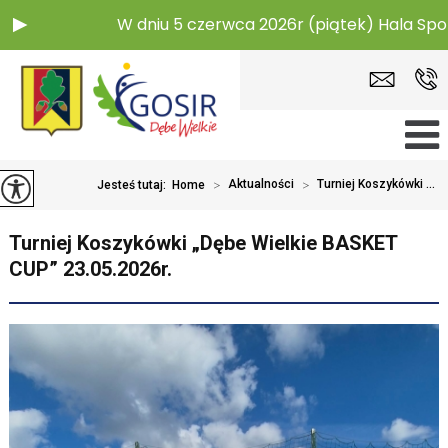
W dniu 5 czerwca 2026r (piątek) Hala Sport
>
Aktualności
>
Turniej Koszykówki ...
Jesteś tutaj:
Home
Turniej Koszykówki „Dębe Wielkie BASKET
CUP” 23.05.2026r.