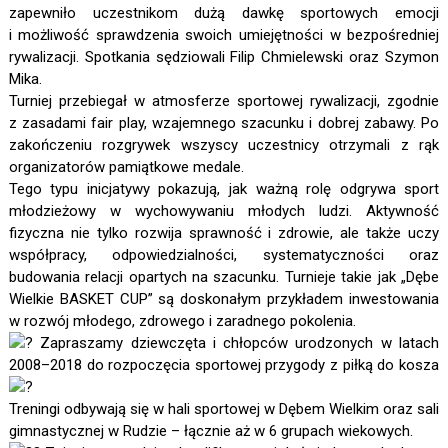
zapewniło uczestnikom dużą dawkę sportowych emocji
i możliwość sprawdzenia swoich umiejętności w bezpośredniej
rywalizacji. Spotkania sędziowali Filip Chmielewski oraz Szymon
Mika.
Turniej przebiegał w atmosferze sportowej rywalizacji, zgodnie
z zasadami fair play, wzajemnego szacunku i dobrej zabawy. Po
zakończeniu rozgrywek wszyscy uczestnicy otrzymali z rąk
organizatorów pamiątkowe medale.
Tego typu inicjatywy pokazują, jak ważną rolę odgrywa sport
młodzieżowy w wychowywaniu młodych ludzi. Aktywność
fizyczna nie tylko rozwija sprawność i zdrowie, ale także uczy
współpracy, odpowiedzialności, systematyczności oraz
budowania relacji opartych na szacunku. Turnieje takie jak „Dębe
Wielkie BASKET CUP” są doskonałym przykładem inwestowania
w rozwój młodego, zdrowego i zaradnego pokolenia.
Zapraszamy dziewczęta i chłopców urodzonych w latach
2008–2018 do rozpoczęcia sportowej przygody z piłką do kosza
Treningi odbywają się w hali sportowej w Dębem Wielkim oraz sali
gimnastycznej w Rudzie – łącznie aż w 6 grupach wiekowych.