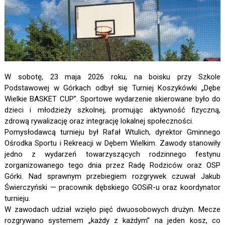
W sobotę, 23 maja 2026 roku, na boisku przy Szkole
Podstawowej w Górkach odbył się Turniej Koszykówki „Dębe
Wielkie BASKET CUP”. Sportowe wydarzenie skierowane było do
dzieci i młodzieży szkolnej, promując aktywność fizyczną,
zdrową rywalizację oraz integrację lokalnej społeczności.
Pomysłodawcą turnieju był Rafał Wtulich, dyrektor Gminnego
Ośrodka Sportu i Rekreacji w Dębem Wielkim. Zawody stanowiły
jedno z wydarzeń towarzyszących rodzinnego festynu
zorganizowanego tego dnia przez Radę Rodziców oraz OSP
Górki. Nad sprawnym przebiegiem rozgrywek czuwał Jakub
Świerczyński — pracownik dębskiego GOSiR-u oraz koordynator
turnieju.
W zawodach udział wzięło pięć dwuosobowych drużyn. Mecze
rozgrywano systemem „każdy z każdym” na jeden kosz, co