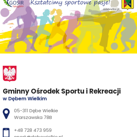
Gminny Ośrodek Sportu i Rekreacji
w Dębem Wielkim
Adres pocztowy:
05-311 Dębe Wielkie
Warszawska 78B
+48 728 473 959
sport@debewielkie.pl